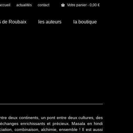
accueil
actualités
contact
Votre panier
-
0,00
€
s de Roubaix
les auteurs
la boutique
tre deux continents, un pont entre deux cultures, des
 échanges enrichissants et précieux. Masala en hindi
ciation, combinaison, alchimie, ensemble ! Il est aussi